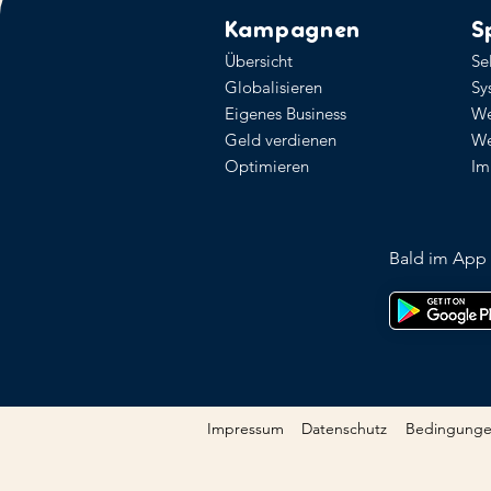
Kampagnen
S
Übersicht
Se
Globalisieren
Sy
Eigenes Business
We
Geld verdienen
We
Optimieren
Im
Bald im App 
Impressum
Datenschutz
Bedingung