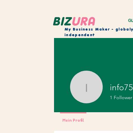
GL
My Business Maker
- global
independent
info7
info7591
1
Follower
Mein Profil