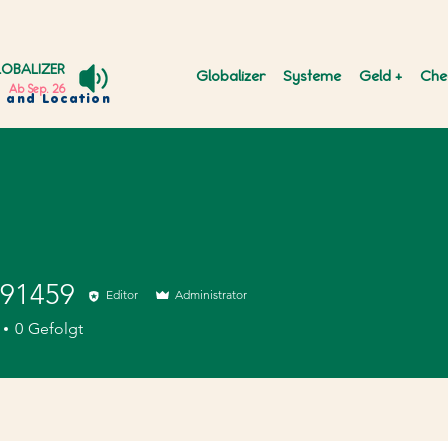
OBALIZER
Globalizer
Systeme
Geld +
Che
Ab Sep. 26
y and Location
591459
Editor
Administrator
459
0
Gefolgt