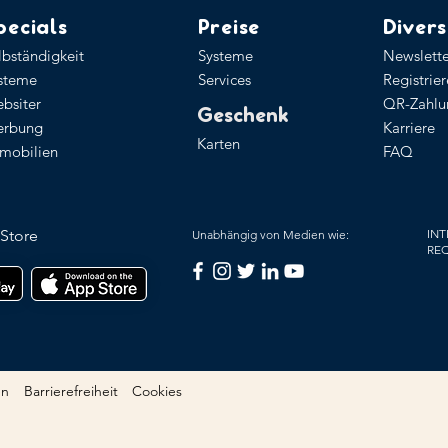
pecials
Preise
Divers
lbständigkeit
Systeme
Newslette
steme
Services
Registrie
bsiter
QR-Zahlu
Geschenk
rbung
Karriere
Karten
mobilien
FAQ
Store
INT
Unabhängig von Medien wie:
RE
en
Barrierefreiheit
Cookies