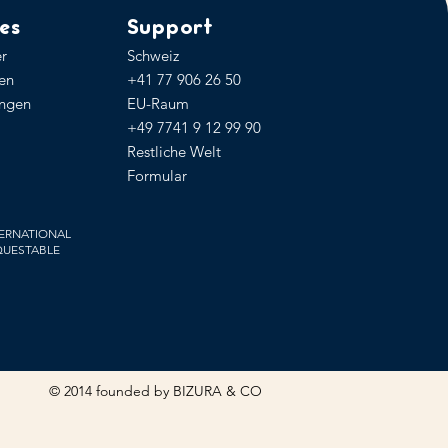
es
Support
r
Schweiz
ren
+41 77
906 26 50
ngen
EU-Raum
+49 7741 9 12 99 90​
Restliche Welt
Formular
ERNATIONAL
QUESTABLE
©
2014 founded by
BIZURA & CO